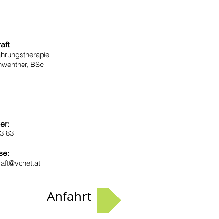
aft
nährungstherapie
hwentner, BSc
er:
3 83
se:
aft@vonet.at
Anfahrt