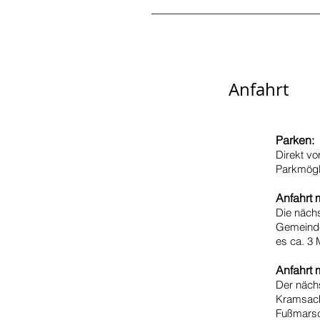
Anfahrt
Parken:
Direkt vo
Parkmögli
Anfahrt 
Die nächs
Gemeinde
es ca. 3 
Anfahrt 
Der nächs
Kramsach.
Fußmarsc