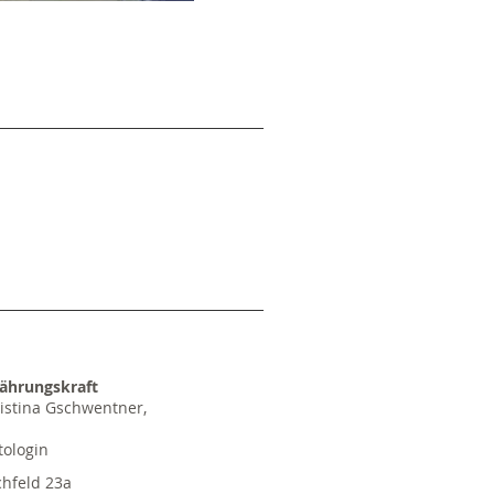
ährungskraft
istina Gschwentner,
tologin
chfeld 23a