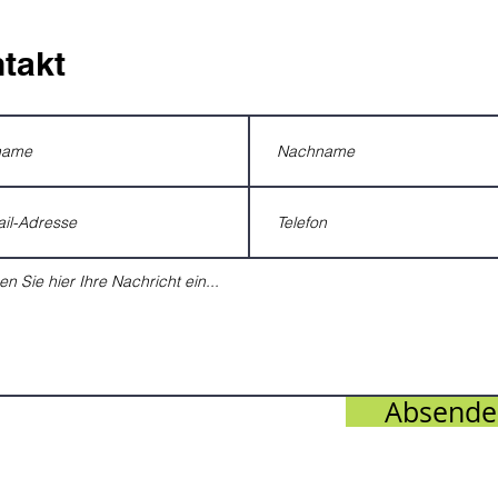
takt
Absende