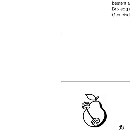
besteht 
Brixlegg
Gemeinde
®